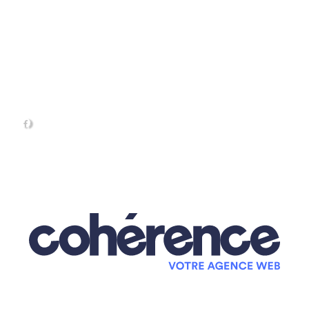
PRESTATIONS
LA PROMO DU MOMENT
RÉALISATIONS
VIDÉOS
ACTUALITÉS
CONTACT
|
CAROSSERIE LEMIEUX CHRISTOPHER
|
Mentions légales