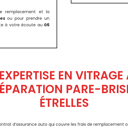
le remplacement et la
les
ou pour prendre un
ste à votre écoute au
06
 EXPERTISE EN VITRAG
RÉPARATION PARE-BRI
ÉTRELLES
ontrat d’assurance auto qui couvre les frais de remplacement o