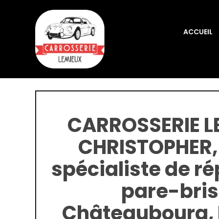
Passer
au
contenu
ACCUEIL
CARROSSERIE L
CHRISTOPHER,
spécialiste de r
pare-bri
Châteaubourg, É